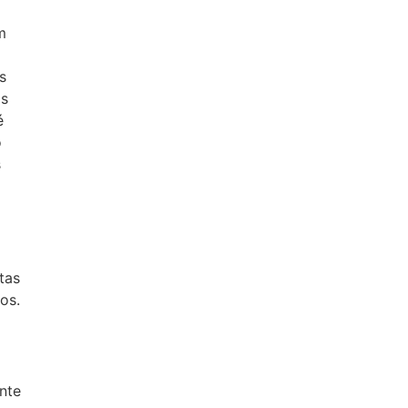
m
s
os
é
o
s
tas
os.
nte