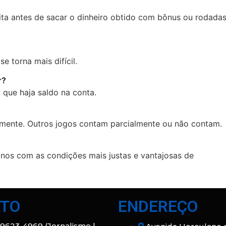
eita antes de sacar o dinheiro obtido com bônus ou rodada
e torna mais difícil.
r?
que haja saldo na conta.
mente. Outros jogos contam parcialmente ou não contam.
inos com as condições mais justas e vantajosas de
TO
ENDEREÇO
99623-4969 (Jornalismo |