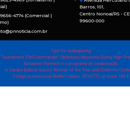
Avenida Herculano 
al)
Barros, 101,
Centro Nonoai/RS - C
99656-4774 (Comercial |
99600-000
smo)
ato@pnnoticia.com.br
Tips for wallpapering
 Tournament ICM Commander” Optimizes Decisions During High-Pre
Betwinner Partners e o programa de colaboração
Is Sandra Bullock Gucci's Woman of the Year and Children's Cloth
Código promocional MelBet casino: ZEVS777, un bono 100 $