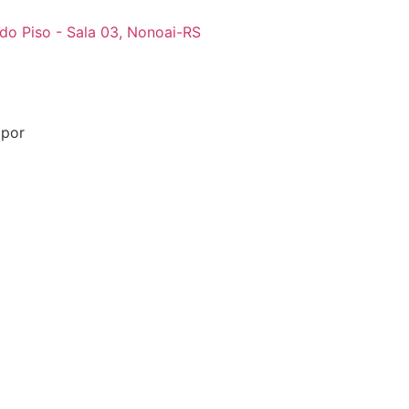
do Piso - Sala 03, Nonoai-RS
 por
Pixel TI e Marketing