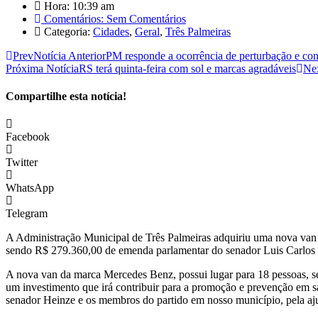
Hora:
10:39 am
Comentários:
Sem Comentários
Categoria:
Cidades
,
Geral
,
Três Palmeiras
Prev
Notícia Anterior
PM responde a ocorrência de perturbação e co
Próxima Notícia
RS terá quinta-feira com sol e marcas agradáveis
Ne
Compartilhe esta notícia!
Facebook
Twitter
WhatsApp
Telegram
A Administração Municipal de Três Palmeiras adquiriu uma nova van pa
sendo R$ 279.360,00 de emenda parlamentar do senador Luis Carlos H
A nova van da marca Mercedes Benz, possui lugar para 18 pessoas, sen
um investimento que irá contribuir para a promoção e prevenção em saú
senador Heinze e os membros do partido em nosso município, pela aju