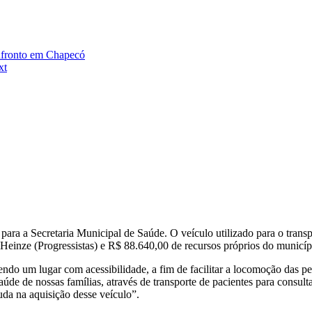
nfronto em Chapecó
xt
ra a Secretaria Municipal de Saúde. O veículo utilizado para o transpo
einze (Progressistas) e R$ 88.640,00 de recursos próprios do municíp
do um lugar com acessibilidade, a fim de facilitar a locomoção das pes
de de nossas famílias, através de transporte de pacientes para consult
da na aquisição desse veículo”.