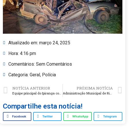
Atualizado em:
março 24, 2025
Hora:
4:16 pm
Comentários:
Sem Comentários
Categoria:
Geral
,
Polícia
NOTÍCIA ANTERIOR
PRÓXIMA NOTÍCIA
Equipe principal do Ipiranga conquista vitória por 2 a 0 sobre o CMD Pontão na segunda rodada do Campeonato Regional LIA 2025
Administração Municipal de Rio dos Índios reforça compromisso com a população em reunião estratégica
Compartilhe esta notícia!
Facebook
Twitter
WhatsApp
Telegram