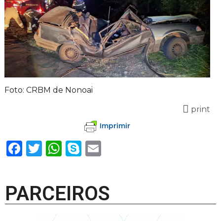
Foto: CRBM de Nonoai
print
Imprimir
Facebook
Twitter
WhatsApp
Skype
Email
PARCEIROS