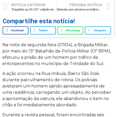
NOTÍCIA ANTERIOR
PRÓXIMA NOTÍCIA
Tragédia na SC-157: colisão entre moto BMW e Palio mata homem de 52 anos
Homem que atuava no tráfico de drogas em cidade gaúcha é preso em Chapecó
Compartilhe esta notícia!
Facebook
Twitter
WhatsApp
Telegram
Na noite de segunda-feira (07/04), a Brigada Militar,
por meio do 13º Batalhão de Polícia Militar (13º BPM),
efetuou a prisão de um homem por tráfico de
entorpecentes no município de Trindade do Sul.
A ação ocorreu na Rua Imbuia, Bairro São José,
durante patrulhamento de rotina. Os policiais
avistaram um homem saindo apressadamente de
uma residência, carregando um objeto. Ao perceber
a aproximação da viatura, ele abandonou o item no
chão e foi imediatamente abordado.
Durante a revista pessoal, foram encontradas seis