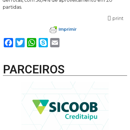
derrotas, com 56,14% de aproveitamento em 20
partidas.
print
Imprimir
Facebook
Twitter
WhatsApp
Skype
Email
PARCEIROS