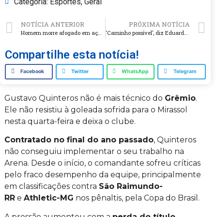
Categoria:
Esportes
,
Geral
NOTÍCIA ANTERIOR
PRÓXIMA NOTÍCIA
Homem morre afogado em açude de propriedade em Chapecó
‘Caminho possível’, diz Eduardo Leite sobre filiação ao PSD
Compartilhe esta notícia!
Facebook
Twitter
WhatsApp
Telegram
Gustavo Quinteros não é mais técnico do
Grêmio
.
Ele não resistiu à goleada sofrida para o Mirassol
nesta quarta-feira e deixa o clube.
Contratado no final do ano passado
, Quinteros
não conseguiu implementar o seu trabalho na
Arena. Desde o início, o comandante sofreu críticas
pelo fraco desempenho da equipe, principalmente
em classificações contra
São Raimundo-
RR
e
Athletic-MG
nos pênaltis, pela Copa do Brasil.
A pressão aumentou com a
perda do título