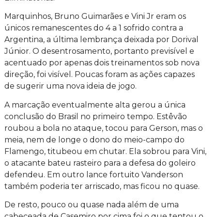
Marquinhos, Bruno Guimarães e Vini Jr eram os
únicos remanescentes do 4 a 1 sofrido contra a
Argentina, a última lembrança deixada por Dorival
Júnior. O desentrosamento, portanto previsível e
acentuado por apenas dois treinamentos sob nova
direção, foi visível. Poucas foram as ações capazes
de sugerir uma nova ideia de jogo.
A marcação eventualmente alta gerou a única
conclusão do Brasil no primeiro tempo. Estêvão
roubou a bola no ataque, tocou para Gerson, mas o
meia, nem de longe o dono do meio-campo do
Flamengo, titubeou em chutar. Ela sobrou para Vini,
o atacante bateu rasteiro para a defesa do goleiro
defendeu. Em outro lance fortuito Vanderson
também poderia ter arriscado, mas ficou no quase.
De resto, pouco ou quase nada além de uma
cabeceada de Casemiro por cima foi o que tentou o