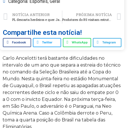
Categoria:
Esportes
,
Geral
NOTÍCIA ANTERIOR
PRÓXIMA NOTÍCIA
PL descarta herdeiros e quer Jair Bolsonaro candidato à presidência do Brasil em 2026
Produtores do RS visitam estruturas industriais da Cooperalfa em SC e conhecem novas tecnologias
Compartilhe esta notícia!
Facebook
Twitter
WhatsApp
Telegram
Carlo Ancelotti terá bastante dificuldades no
intervalo de um ano que separa a estreia do técnico
no comando da Seleção Brasileira até a Copa do
Mundo. Nesta quinta-feira no estádio Monumental
de Guayaquil, o Brasil repetiu as apagadas atuações
recorrentes deste ciclo e não saiu do empate por 0
a 0 com o invicto Equador. Na próxima terça-feira,
em São Paulo, o adversário é o Paraguai, na Neo
Química Arena. Caso a Colômbia derrote o Peru,
toma a quarta posição do Brasil na tabela das
Eliminatórias.