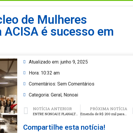
leo de Mulheres
 ACISA é sucesso em
Atualizado em:
junho 9, 2025
Hora:
10:32 am
Comentários:
Sem Comentários
Categoria:
Geral
,
Nonoai
NOTÍCIA ANTERIOR
PRÓXIMA NOTÍCIA
ENTRE NONOAI E PLANALTO: Indígenas protestam e bloqueiam rodovias na região nesta segunda-feira
Emenda de R$ 200 mil para aquisição de equipamentos agrícolas é confirmada durante a abertura da JOANPEPA em Marcelino Ramos
Compartilhe esta notícia!