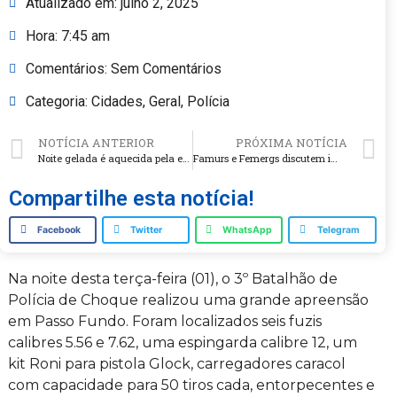
Atualizado em:
julho 2, 2025
Hora:
7:45 am
Comentários:
Sem Comentários
Categoria:
Cidades
,
Geral
,
Polícia
NOTÍCIA ANTERIOR
PRÓXIMA NOTÍCIA
Noite gelada é aquecida pela energia do cooperativismo
Famurs e Femergs discutem impasses com o IPE e alternativas para garantir atendimento aos servidores municipais
Compartilhe esta notícia!
Facebook
Twitter
WhatsApp
Telegram
Na noite desta terça-feira (01), o 3º Batalhão de
Polícia de Choque realizou uma grande apreensão
em Passo Fundo. Foram localizados seis fuzis
calibres 5.56 e 7.62, uma espingarda calibre 12, um
kit Roni para pistola Glock, carregadores caracol
com capacidade para 50 tiros cada, entorpecentes e