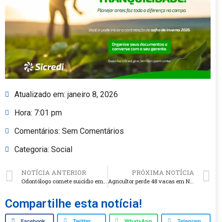
Atualizado em:
janeiro 8, 2026
Hora:
7:01 pm
Comentários:
Sem Comentários
Categoria:
Social
NOTÍCIA ANTERIOR
PRÓXIMA NOTÍCIA
Odontólogo comete suicídio em Ronda Alta
Agricultor perde 48 vacas em Novo Xingu e vive prejuízo superior a R$ 600 mil
Compartilhe esta notícia!
Facebook
Twitter
WhatsApp
Telegram