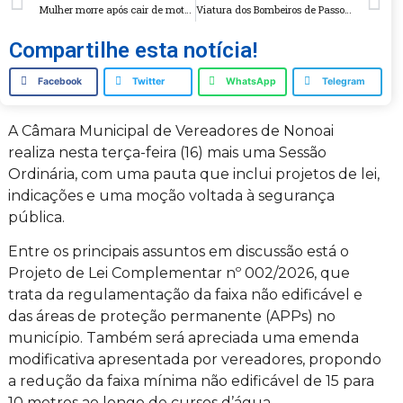
Mulher morre após cair de motocicleta e ser atropelada na RS-324, em Gramado dos Loureiros
Viatura dos Bombeiros de Passo Fundo se envolve em grave acidente com dois mortos na BR 285
Compartilhe esta notícia!
Facebook
Twitter
WhatsApp
Telegram
A Câmara Municipal de Vereadores de Nonoai
realiza nesta terça-feira (16) mais uma Sessão
Ordinária, com uma pauta que inclui projetos de lei,
indicações e uma moção voltada à segurança
pública.
Entre os principais assuntos em discussão está o
Projeto de Lei Complementar nº 002/2026, que
trata da regulamentação da faixa não edificável e
das áreas de proteção permanente (APPs) no
município. Também será apreciada uma emenda
modificativa apresentada por vereadores, propondo
a redução da faixa mínima não edificável de 15 para
10 metros ao longo de cursos d’água.