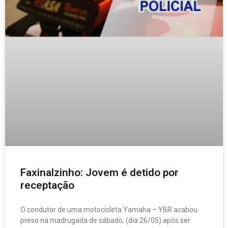
Faxinalzinho: Jovem é detido por
receptação
O condutor de uma motocicleta Yamaha – YBR acabou
preso na madrugada de sábado, (dia 26/05) após ser